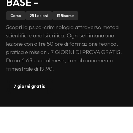
BASE -
Corso
25 Lezioni
13 Risorse
Scopri la psico-criminologia attraverso metodi 
scientifici e analisi critica. Ogni settimana una 
lezione con oltre 50 ore di formazione teorica, 
pratica e missioni. 7 GIORNI DI PROVA GRATIS.
Dopo 6.63 euro al mese, con abbonamento 
trimestrale di 19.90.
7 giorni gratis
PROGRAMMA DEL 