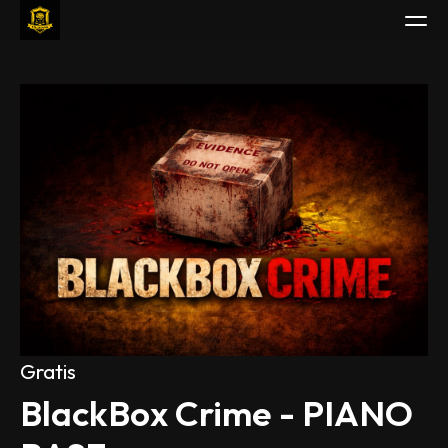
Guarda
Studia
Piani
Leggi
Gioca
Borsa di Studio
Accedi
Gratis
BlackBox Crime - PIANO 