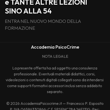
e TANTE ALTRE LEZIONI 
SINO ALLA 54
ENTRA NEL NUOVO MONDO DELLA 
FORMAZIONE
Accademia PsicoCrime
NOTA LEGALE
La presente offerta ha ad oggetto una consulenza 
professionale. Eventuali materiali didattici, corsi, 
videolezioni o contenuti digitali collegati sono da intendersi 
come supporti formativi accessori inclusi senza addebito 
separato.
© 2026 AccademiaPsicocrime.it — Francesco P. Esposito
P. IVA 06596330966 · C.f. SPSFNC78A24E131G · Pec: 