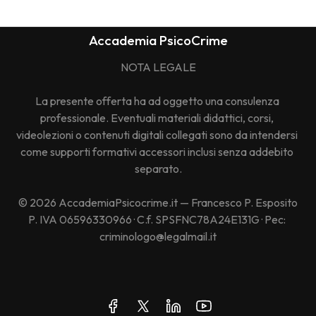
Accademia PsicoCrime
NOTA LEGALE
La presente offerta ha ad oggetto una consulenza 
professionale. Eventuali materiali didattici, corsi, 
videolezioni o contenuti digitali collegati sono da intendersi 
come supporti formativi accessori inclusi senza addebito 
separato.
© 2026 AccademiaPsicocrime.it — Francesco P. Esposito
P. IVA 06596330966 · C.f. SPSFNC78A24E131G · Pec: 
criminologo@legalmail.it