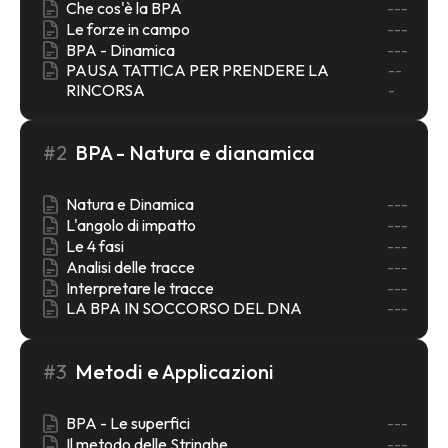
Che cos'è la BPA
---
Le forze in campo
---
BPA - Dinamica
---
PAUSA TATTICA PER PRENDERE LA
--
RINCORSA
-
#2
BPA - Natura e dianamica
Natura e Dinamica
---
L'angolo di impatto
---
Le 4 fasi
---
Analisi delle tracce
---
Interpretare le tracce
---
LA BPA IN SOCCORSO DEL DNA
---
#3
Metodi e Applicazioni
BPA - Le superfici
---
Il metodo delle Stringhe
---