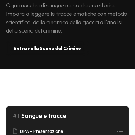
Ogni macchia di sangue racconta una storia. 
Impara a leggere le tracce ematiche con metodo 
scientifico: dalla dinamica della goccia all'analisi 
della scena del crimine.
Entra nella Scena del Crimine
Programma del Corso
#1
Sangue e tracce
BPA - Presentazione
---