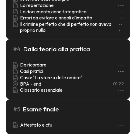
La repertazione
---
La documentazione fotografica
---
Errori da evitare e angoli d'impatto
---
Il crimine perfetto che di perfetto non aveva
--
proprio nulla
-
#4
Dalla teoria alla pratica
Da ricordare
---
Casi pratici
---
Caso: "La stanza delle ombre"
---
BPA - end
01:22
Glossario essenziale
---
#5
Esame finale
Attestato e cfu
---