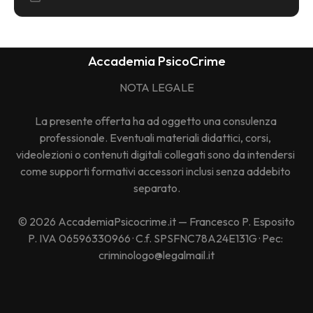
Accademia PsicoCrime
NOTA LEGALE
La presente offerta ha ad oggetto una consulenza 
professionale. Eventuali materiali didattici, corsi, 
videolezioni o contenuti digitali collegati sono da intendersi 
come supporti formativi accessori inclusi senza addebito 
separato.
© 2026 AccademiaPsicocrime.it — Francesco P. Esposito
P. IVA 06596330966 · C.f. SPSFNC78A24E131G · Pec: 
criminologo@legalmail.it