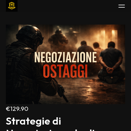
Guarda
Studia
Piani
Leggi
Gioca
Borsa di Studio
Accedi
€129.90
Strategie di 