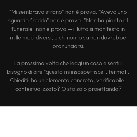
"Mi sembrava strano" non è prova. "Aveva uno 
sguardo freddo" non è prova. "Non ha pianto al 
funerale" non è prova — il lutto si manifesta in 
mille modi diversi, e chi non lo sa non dovrebbe 
pronunciarsi.
La prossima volta che leggi un caso e senti il 
bisogno di dire "questo mi insospettisce", fermati. 
Chiediti: ho un elemento concreto, verificabile, 
contestualizzato? O sto solo proiettando?