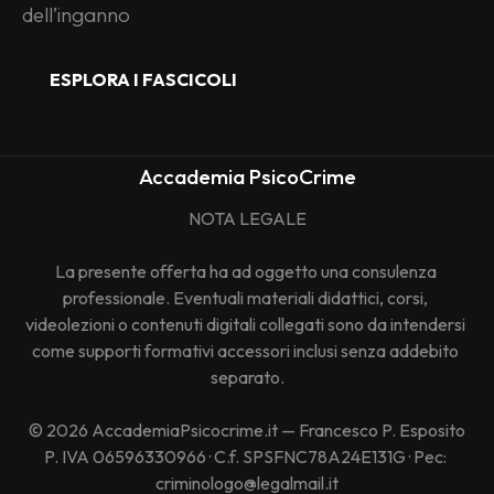
dell’inganno
ESPLORA I FASCICOLI
Accademia PsicoCrime
NOTA LEGALE
La presente offerta ha ad oggetto una consulenza 
professionale. Eventuali materiali didattici, corsi, 
videolezioni o contenuti digitali collegati sono da intendersi 
come supporti formativi accessori inclusi senza addebito 
separato.
© 2026 AccademiaPsicocrime.it — Francesco P. Esposito
P. IVA 06596330966 · C.f. SPSFNC78A24E131G · Pec: 
criminologo@legalmail.it