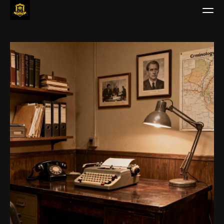
Guarda
Studia
Piani
Leggi
Gioca
Borsa di Studio
Accedi