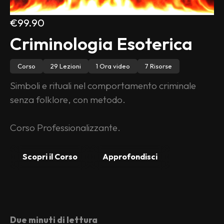
€99.90
Criminologia Esoterica
Corso
29 Lezioni
1 Ora video
7 Risorse
Simboli e rituali nel comportamento criminale 
senza folklore, con metodo.
Corso Professionalizzante.
Scopri il Corso
Approfondisci
Due minuti di lettura