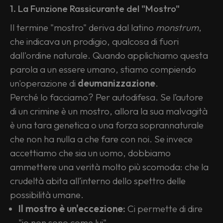
1. La Funzione Rassicurante del "Mostro"
Il termine "mostro" deriva dal latino 
monstrum
, 
che indicava un prodigio, qualcosa di fuori 
dall'ordine naturale. Quando applichiamo questa 
parola a un essere umano, stiamo compiendo 
un'operazione di 
deumanizzazione
.
Perché lo facciamo? Per autodifesa. Se l’autore 
di un crimine è un mostro, allora la sua malvagità 
è una tara genetica o una forza soprannaturale 
che non ha nulla a che fare con noi. Se invece 
accettiamo che sia un uomo, dobbiamo 
ammettere una verità molto più scomoda: che la 
crudeltà abita all’interno dello spettro delle 
possibilità umane.
Il mostro è un'eccezione:
 Ci permette di dire 
"io non sono come lui".