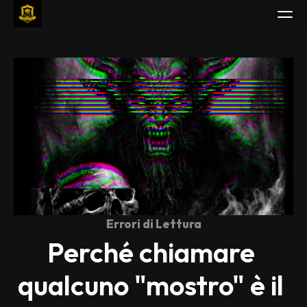
Guarda
Studia
Piani
Leggi
Gioca
Borsa di Studio
Errori di Lettura
Accedi
Perché chiamare 
qualcuno "mostro" è il 