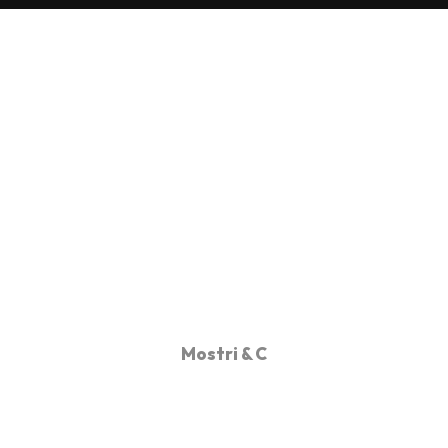
Mostri & C
FAQ: Domande Frequenti sul 
Concetto di Mostrificazione