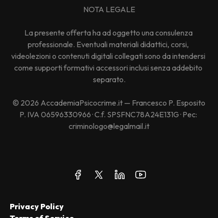
NOTA LEGALE
La presente offerta ha ad oggetto una consulenza 
professionale. Eventuali materiali didattici, corsi, 
videolezioni o contenuti digitali collegati sono da intendersi 
come supporti formativi accessori inclusi senza addebito 
separato.
© 2026 AccademiaPsicocrime.it — Francesco P. Esposito
P. IVA 06596330966 · C.f. SPSFNC78A24E131G · Pec: 
criminologo@legalmail.it
Privacy Policy